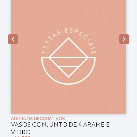
ADORNOS DECORATIVOS
A
VASOS CONJUNTO DE 4 ARAME E
B
VIDRO
E