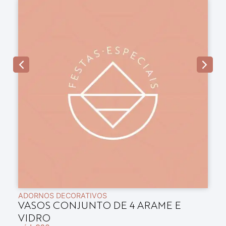
ADORNOS DECORATIVOS
A
VASOS CONJUNTO DE 4 ARAME E
B
VIDRO
E