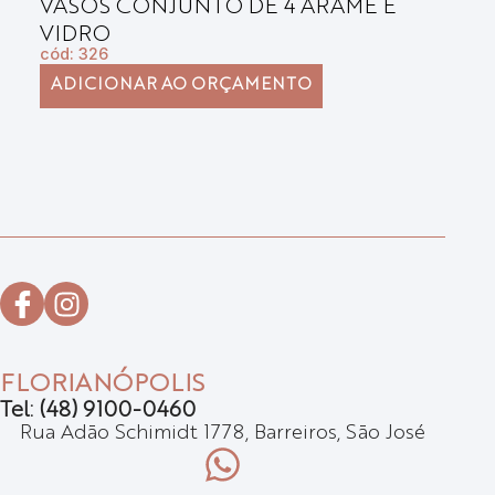
VASOS CONJUNTO DE 4 ARAME E
B
VIDRO
E
cód: 326
có
ADICIONAR AO ORÇAMENTO
FLORIANÓPOLIS
Tel: (48) 9100-0460
Rua Adão Schimidt 1778, Barreiros, São José