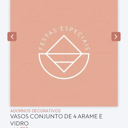
ADORNOS DECORATIVOS
A
VASOS CONJUNTO DE 4 ARAME E
B
VIDRO
E