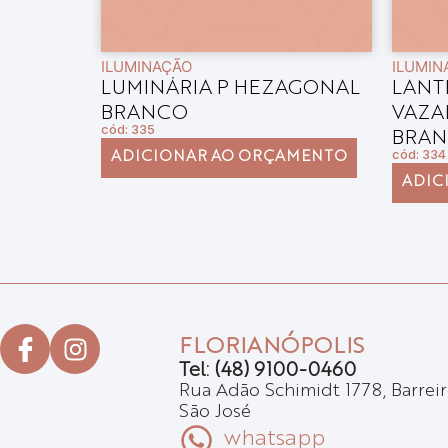
ILUMINAÇÃO
ILUMIN
ONDA
LUMINÁRIA P HEZAGONAL
LANT
BRANCO
VAZA
cód: 335
BRA
cód: 334
AMENTO
ADICIONAR AO ORÇAMENTO
ADIC
FLORIANÓPOLIS
Tel: (48) 9100-0460
Rua Adão Schimidt 1778, Barreir
São José
whatsapp