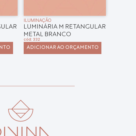
ILUMINAÇÃO
ILUMINAÇ
GULAR
LUMINÁRIA M RETANGULAR
LUMINÁ
METAL BRANCO
METAL 
cód: 332
cód: 331
ENTO
ADICIONAR AO ORÇAMENTO
ADICIO