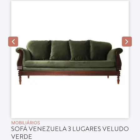
B
B
có
MOBILIÁRIOS
SOFÁ VENEZUELA 3 LUGARES VELUDO
VERDE