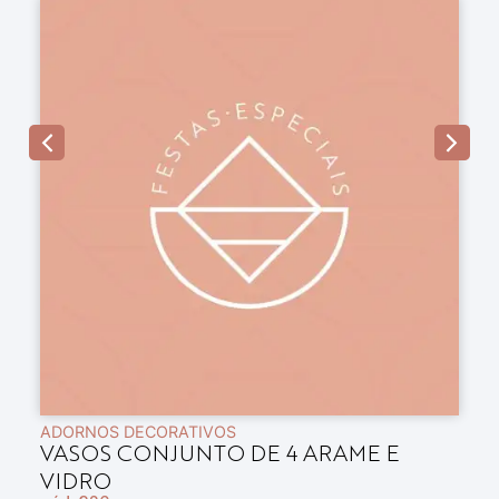
ADORNOS DECORATIVOS
A
VASOS CONJUNTO DE 4 ARAME E
B
VIDRO
E