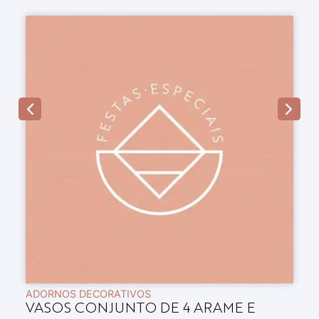
ADORNOS DECORATIVOS
A
VASOS CONJUNTO DE 4 ARAME E
B