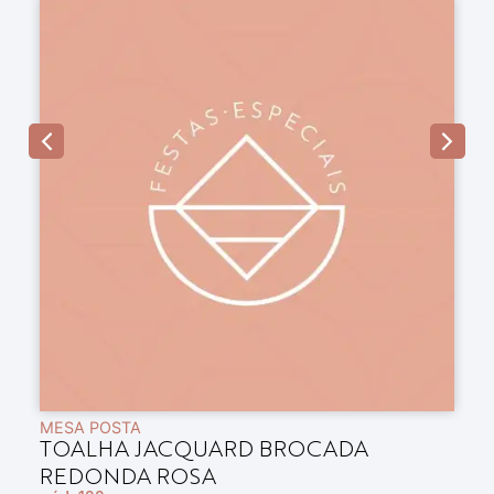
MESA POSTA
M
TOALHA JACQUARD BROCADA
T
có
REDONDA ROSA