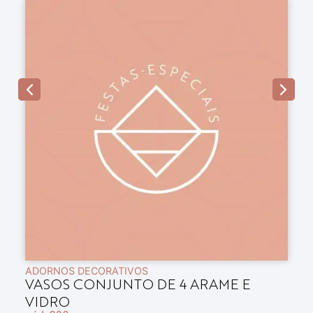
ADORNOS DECORATIVOS
A
VASOS CONJUNTO DE 4 ARAME E
B
VIDRO
E