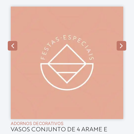
ADORNOS DECORATIVOS
A
VASOS CONJUNTO DE 4 ARAME E
B