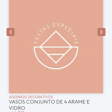
ADORNOS DECORATIVOS
A
VASOS CONJUNTO DE 4 ARAME E
B
VIDRO
E