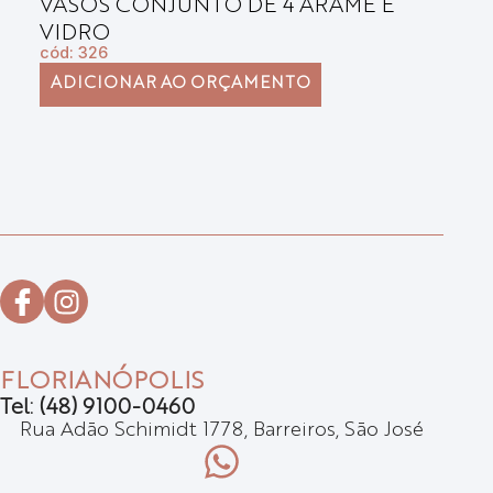
VASOS CONJUNTO DE 4 ARAME E
B
VIDRO
E
cód: 326
có
ADICIONAR AO ORÇAMENTO
FLORIANÓPOLIS
Tel: (48) 9100-0460
Rua Adão Schimidt 1778, Barreiros, São José