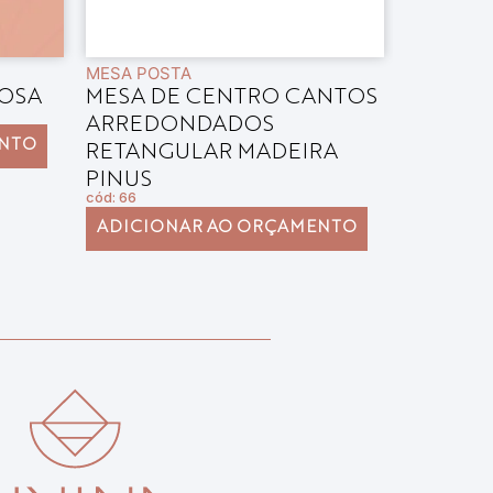
MESA POSTA
MESA POS
ROSA
MESA DE CENTRO CANTOS
TOALHA
ARREDONDADOS
BROCAD
cód: 122
ENTO
RETANGULAR MADEIRA
ADICIO
PINUS
cód: 66
ADICIONAR AO ORÇAMENTO