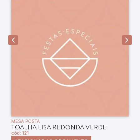
MESA POSTA
M
TOALHA LISA REDONDA VERDE
T
cód: 121
có